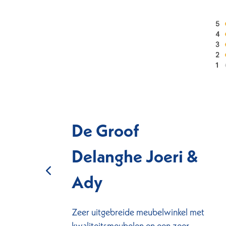
De Groof
Delanghe Joeri &
en.
Ady
Zeer uitgebreide meubelwinkel met
kwaliteitsmeubelen en een zeer