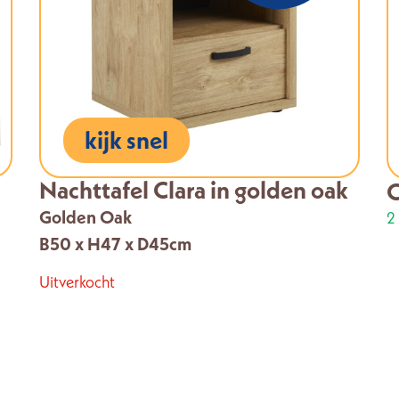
kijk snel
Nachttafel Clara in golden oak
Golden Oak
2
B50 x H47 x D45cm
Uitverkocht