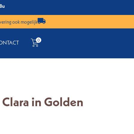
18u
vering ook mogelijk
0
ONTACT
lara in Golden