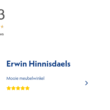
Erwin Hinnisdaels
C
Mooie meubelwinkel
De b