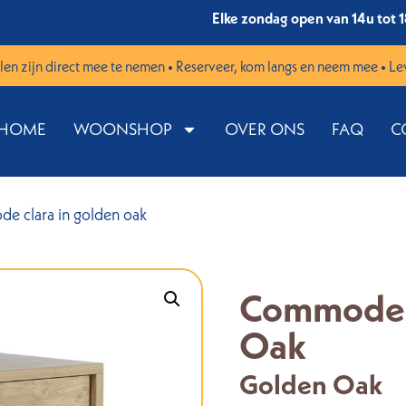
Elke zondag open van 14u tot 
en zijn direct mee te nemen • Reserveer, kom langs en neem mee • Le
HOME
WOONSHOP
OVER ONS
FAQ
C
e clara in golden oak
Commode C
Oak
Golden Oak