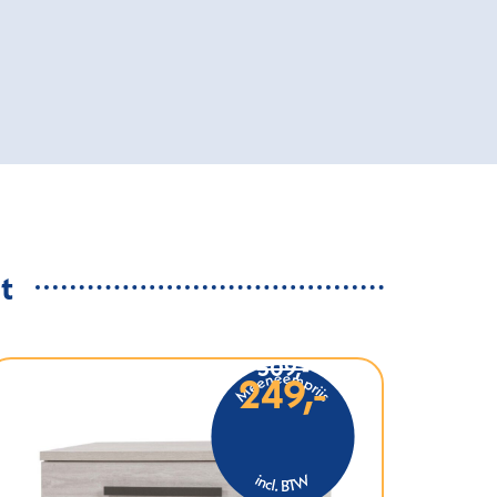
t
309,-
249,-