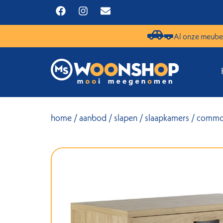
Al onze meubel
home
/
aanbod
/
slapen
/
slaapkamers
/ commod