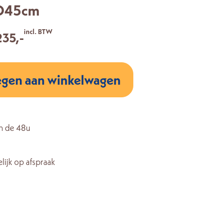
 D45cm
incl. BTW
235,-
gen aan winkelwagen
n de 48u
lijk op afspraak