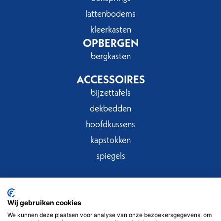
lattenbodems
kleerkasten
OPBERGEN
bergkasten
ACCESSOIRES
bijzettafels
dekbedden
hoofdkussens
kapstokken
spiegels
Wij gebruiken cookies
Privacy
Cookies
Copyright © 2025
We kunnen deze plaatsen voor analyse van onze bezoekersgegevens, om