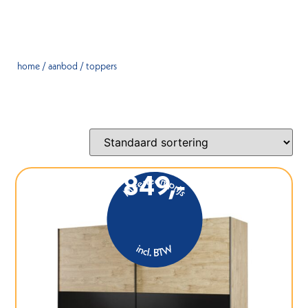
home
/
aanbod
/ toppers
849,-