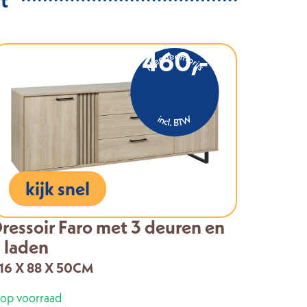
460,-
kijk snel
ressoir Faro met 3 deuren en
 laden
16 X 88 X 50CM
 op voorraad