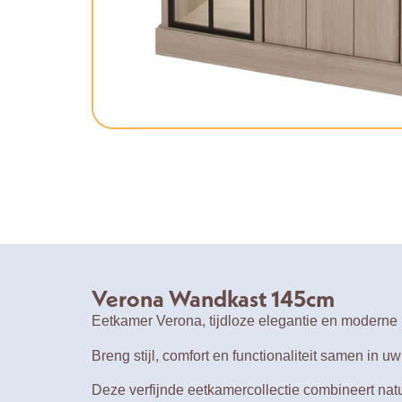
Verona Wandkast 145cm
Eetkamer Verona, tijdloze elegantie en moderne 
Breng stijl, comfort en functionaliteit samen in u
Deze verfijnde eetkamercollectie combineert natu