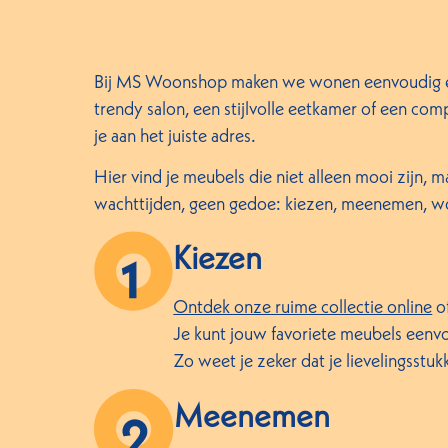
Bij MS Woonshop maken we wonen eenvoudig én 
trendy salon, een stijlvolle eetkamer of een com
je aan het juiste adres.
Hier vind je meubels die niet alleen mooi zijn, 
wachttijden, geen gedoe: kiezen, meenemen, wo
Kiezen
Ontdek onze ruime collectie online
o
Je kunt jouw favoriete meubels eenvo
Zo weet je zeker dat je lievelingsstuk
Meenemen