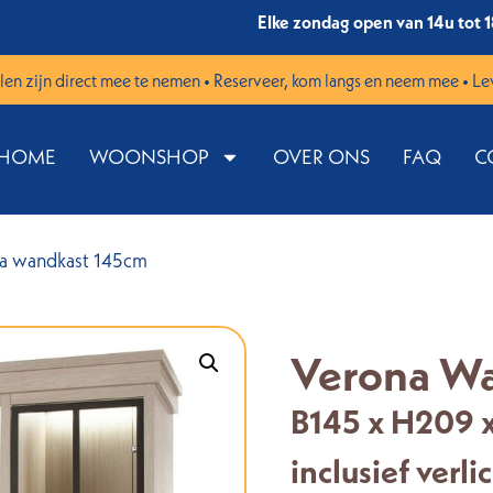
Elke zondag open van 14u tot 
en zijn direct mee te nemen • Reserveer, kom langs en neem mee • Le
HOME
WOONSHOP
OVER ONS
FAQ
C
na wandkast 145cm
Verona W
B145 x H209 
inclusief verli