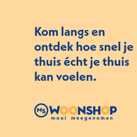
Kom langs en
ontdek hoe snel je
thuis écht je thuis
kan voelen.