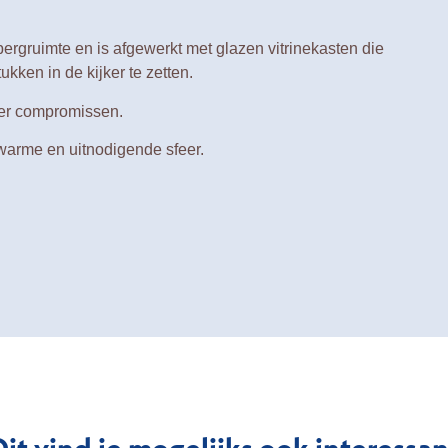
ergruimte en is afgewerkt met glazen vitrinekasten die
kken in de kijker te zetten.
der compromissen.
n warme en uitnodigende sfeer.
Dit vind je mogelijks ook interessan