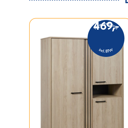
469,-