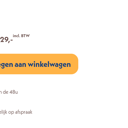
incl. BTW
129,-
gen aan winkelwagen
n de 48u
lijk op afspraak