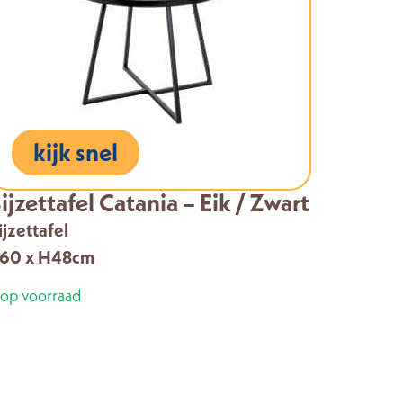
kijk snel
ijzettafel Catania – Eik / Zwart
ijzettafel
60 x H48cm
 op voorraad