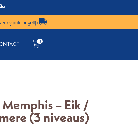
18u
vering ook mogelijk
0
ONTACT
l Memphis – Eik /
mere (3 niveaus)