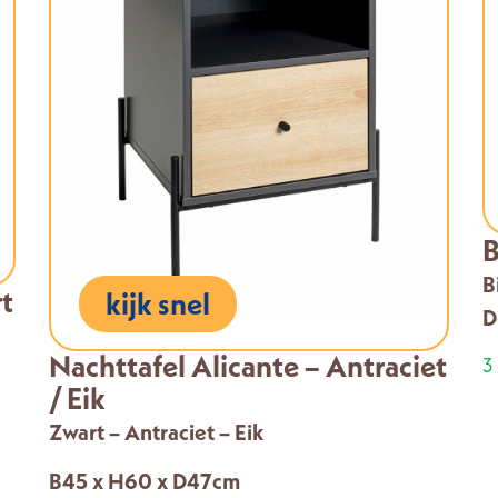
B
B
rt
kijk snel
D
Nachttafel Alicante – Antraciet
3
/ Eik
Zwart – Antraciet – Eik
B45 x H60 x D47cm