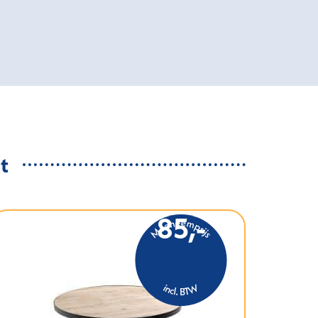
t
85,-