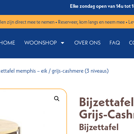
Elke zondag open van 14u tot 
en zijn direct mee te nemen • Reserveer, kom langs en neem mee • Le
HOME
WOONSHOP
OVER ONS
FAQ
C
zettafel memphis – eik / grijs-cashmere (3 niveaus)
Bijzettafe
Grijs-Cash
Bijzettafel