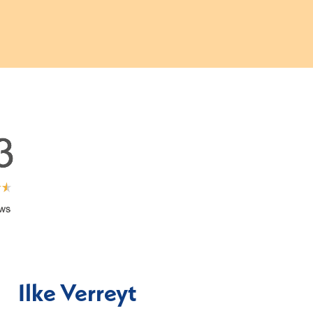
Ilke Verreyt
D