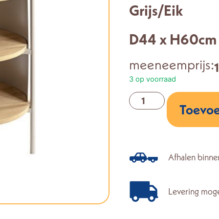
Grijs/Eik
D44 x H60cm
meeneemprijs:
3 op voorraad
Toevoe
Afhalen binne
Levering moge