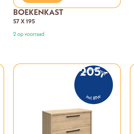
BOEKENKAST
57 X 195
2 op voorraad
205,-