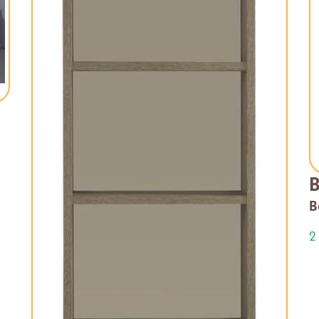
B
B
2