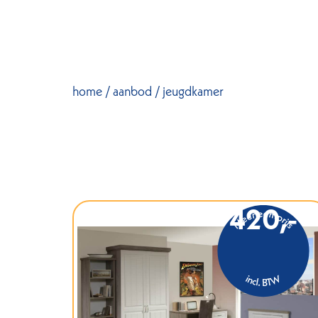
home
/
aanbod
/ jeugdkamer
420,-