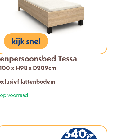
kijk snel
enpersoonsbed Tessa
100 x H98 x D209cm
xclusief lattenbodem
 op voorraad
340,-