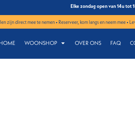
Elke zondag open van 14u tot 
en zijn direct mee te nemen • Reserveer, kom langs en neem mee • Le
HOME
WOONSHOP
OVER ONS
FAQ
C