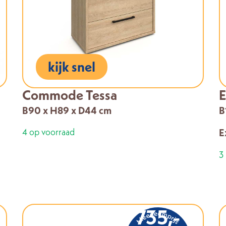
kijk snel
Commode Tessa
E
B90 x H89 x D44 cm
B
4 op voorraad
E
3
735,-