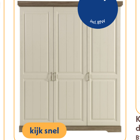
K
d
kijk snel
B