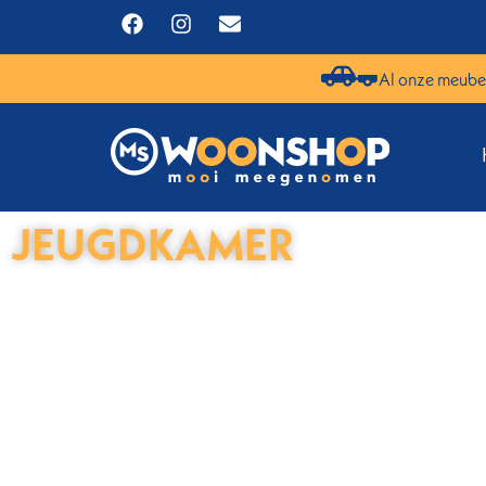
Al onze meubel
JEUGDKAMER