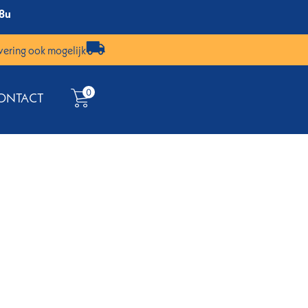
18u
vering ook mogelijk
0
ONTACT