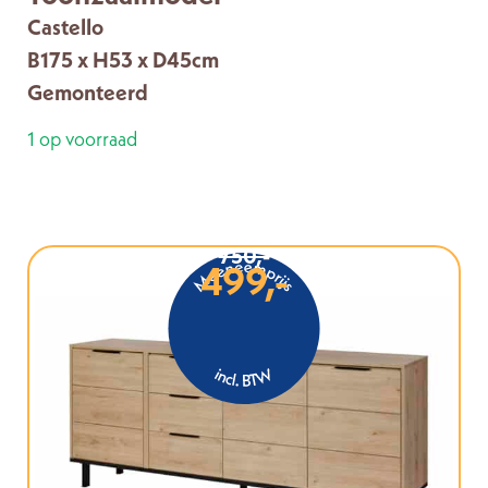
Castello
B175 x H53 x D45cm
Gemonteerd
1 op voorraad
750,-
499,-