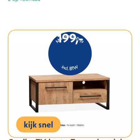
199,-
kijk snel