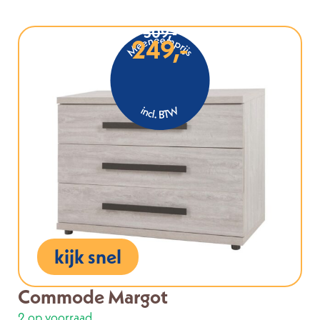
309,-
249,-
kijk snel
Commode Margot
2 op voorraad