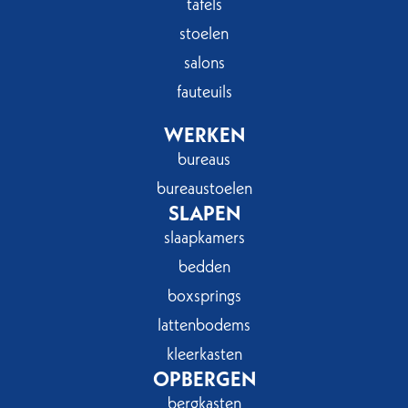
tafels
stoelen
salons
fauteuils
WERKEN
bureaus
bureaustoelen
SLAPEN
slaapkamers
bedden
boxsprings
lattenbodems
kleerkasten
OPBERGEN
bergkasten