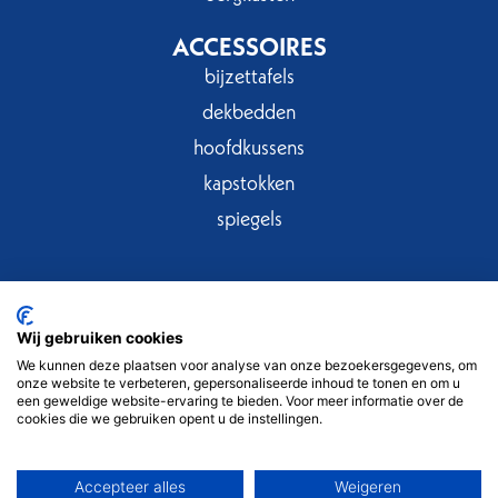
ACCESSOIRES
bijzettafels
dekbedden
hoofdkussens
kapstokken
spiegels
Wij gebruiken cookies
Privacy
Cookies
Copyright © 2025
We kunnen deze plaatsen voor analyse van onze bezoekersgegevens, om
onze website te verbeteren, gepersonaliseerde inhoud te tonen en om u
Ambachtenlaan 20, B3300 Tienen
een geweldige website-ervaring te bieden. Voor meer informatie over de
cookies die we gebruiken opent u de instellingen.
Tel 016 80 53 92
Accepteer alles
Weigeren