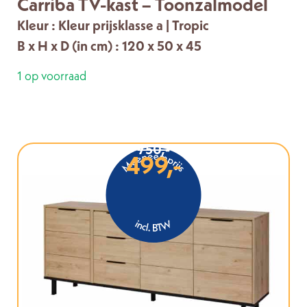
Carriba TV-kast – Toonzalmodel
Kleur : Kleur prijsklasse a | Tropic
B x H x D (in cm) : 120 x 50 x 45
1 op voorraad
750,-
499,-